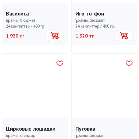
Василиса
Иго-го-фон
құрамы:
бюджет
құрамы:
бюджет
24 кәмпиттер /
400 гр.
24 кәмпиттер /
400 гр.
1 920 тг
1 920 тг
Себетке
Себетке
Цирковые лошадки
Пуговка
құрамы:
стандарт
құрамы:
бюджет