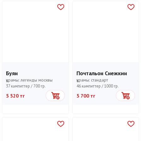
Буян
Почтальон Снежкин
құрамы:
легенды москвы
құрамы:
стандарт
37 кәмпиттер /
700 гр.
46 кәмпиттер /
1000 гр.
5 520 тг
5 700 тг
Себетке
Себетке