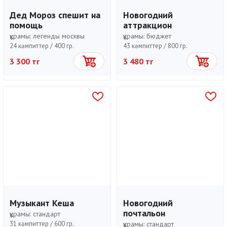
Дед Мороз спешит на
Новогодний
помощь
аттракцион
құрамы:
легенды москвы
құрамы:
бюджет
24 кәмпиттер /
400 гр.
43 кәмпиттер /
800 гр.
3 300 тг
3 480 тг
Себетке
Себетке
Музыкант Кеша
Новогодний
почтальон
құрамы:
стандарт
31 кәмпиттер /
600 гр.
құрамы:
стандарт