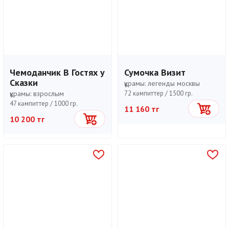
Чемоданчик В Гостях у
Сумочка Визит
Сказки
құрамы:
легенды москвы
құрамы:
взрослым
72 кәмпиттер /
1500 гр.
47 кәмпиттер /
1000 гр.
11 160 тг
Себетке
10 200 тг
Себетке