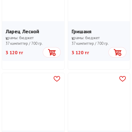
Ларец Лесной
Гришаня
құрамы:
бюджет
құрамы:
бюджет
37 кәмпиттер /
700 гр.
37 кәмпиттер /
700 гр.
3 120 тг
3 120 тг
Себетке
Себетке