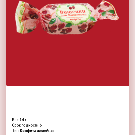
Вес
14 г
Срок годности
6
Тип
Конфета желейная