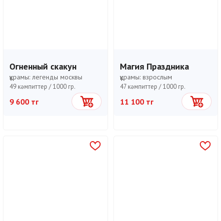
Огненный скакун
Магия Праздника
құрамы:
легенды москвы
құрамы:
взрослым
49 кәмпиттер /
1000 гр.
47 кәмпиттер /
1000 гр.
9 600 тг
11 100 тг
Себетке
Себетке