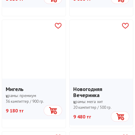
Мигель
Новогодняя
Вечеринка
құрамы:
премиум
36 кәмпиттер /
900 гр.
құрамы:
мега хит
20 кәмпиттер /
500 гр.
9 180 тг
Себетке
9 480 тг
Себетке