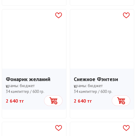
Фонарик желаний
Снежное Фэнтези
құрамы:
бюджет
құрамы:
бюджет
34 кәмпиттер /
600 гр.
34 кәмпиттер /
600 гр.
2 640 тг
2 640 тг
Себетке
Себетке