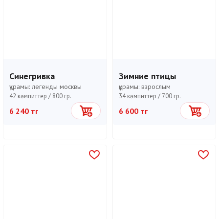
Синегривка
Зимние птицы
құрамы:
легенды москвы
құрамы:
взрослым
42 кәмпиттер /
800 гр.
34 кәмпиттер /
700 гр.
6 240 тг
6 600 тг
Себетке
Себетке