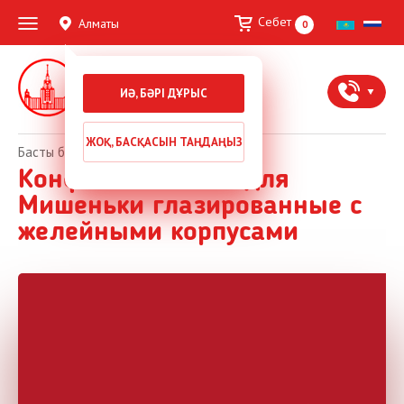
Себет
Алматы
0
Жаңа жылдық тәтті
ИӘ, БӘРІ ДҰРЫС
сыйлықтар
ЖОҚ, БАСҚАСЫН ТАҢДАҢЫЗ
Басты бет
Конфета Вишенки для
Мишеньки глазированные с
желейными корпусами