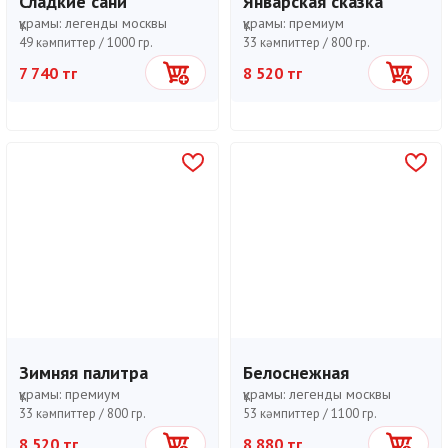
Сладкие сани
Январская сказка
құрамы:
легенды москвы
құрамы:
премиум
49 кәмпиттер /
1000 гр.
33 кәмпиттер /
800 гр.
7 740 тг
8 520 тг
Себетке
Себетке
Зимняя палитра
Белоснежная
құрамы:
премиум
құрамы:
легенды москвы
33 кәмпиттер /
800 гр.
53 кәмпиттер /
1100 гр.
8 520 тг
8 880 тг
Себетке
Себетке