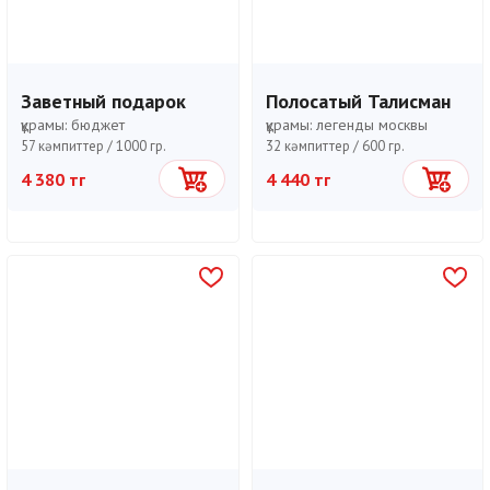
Заветный подарок
Полосатый Талисман
құрамы:
бюджет
құрамы:
легенды москвы
57 кәмпиттер /
1000 гр.
32 кәмпиттер /
600 гр.
4 380 тг
4 440 тг
Себетке
Себетке