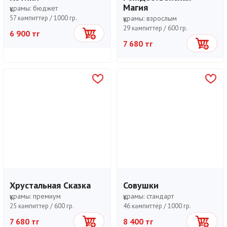
Магия
құрамы:
бюджет
57 кәмпиттер /
1000 гр.
құрамы:
взрослым
29 кәмпиттер /
600 гр.
6 900 тг
Себетке
7 680 тг
Себетке
Хрустальная Сказка
Совушки
құрамы:
премиум
құрамы:
стандарт
25 кәмпиттер /
600 гр.
46 кәмпиттер /
1000 гр.
7 680 тг
8 400 тг
Себетке
Себетке