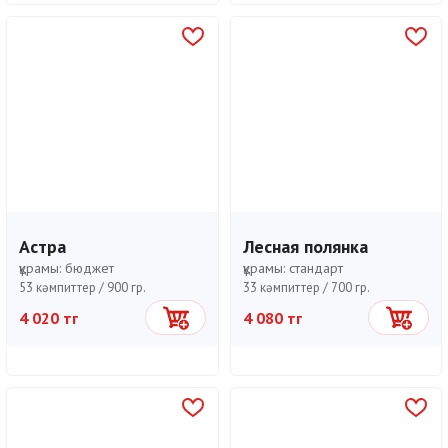
Астра
Лесная полянка
құрамы:
бюджет
құрамы:
стандарт
53 кәмпиттер /
900 гр.
33 кәмпиттер /
700 гр.
4 020 тг
4 080 тг
Себетке
Себетке