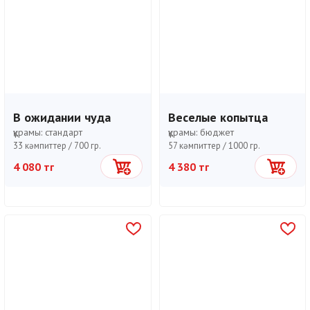
В ожидании чуда
Веселые копытца
құрамы:
стандарт
құрамы:
бюджет
33 кәмпиттер /
700 гр.
57 кәмпиттер /
1000 гр.
4 080 тг
4 380 тг
Себетке
Себетке