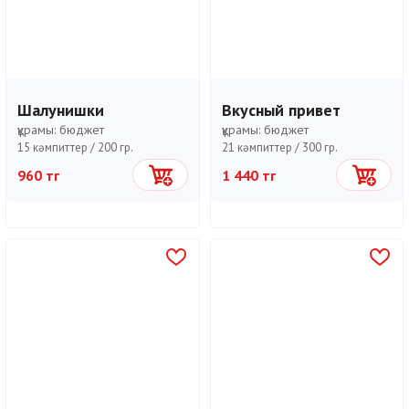
Шалунишки
Вкусный привет
құрамы:
бюджет
құрамы:
бюджет
15 кәмпиттер /
200 гр.
21 кәмпиттер /
300 гр.
960 тг
1 440 тг
Себетке
Себетке