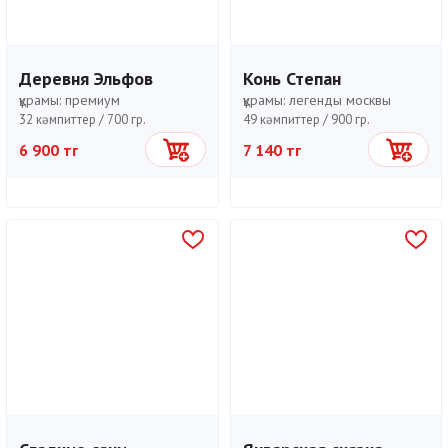
Деревня Эльфов
Конь Степан
құрамы:
премиум
құрамы:
легенды москвы
32 кәмпиттер /
700 гр.
49 кәмпиттер /
900 гр.
6 900 тг
7 140 тг
Себетке
Себетке