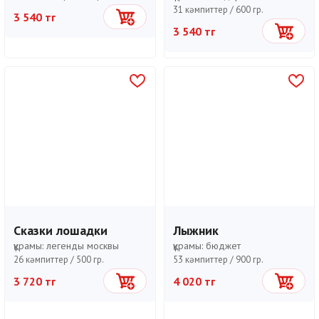
31 кәмпиттер /
600 гр.
3 540 тг
Себетке
3 540 тг
Себетке
Сказки лошадки
Лыжник
құрамы:
легенды москвы
құрамы:
бюджет
26 кәмпиттер /
500 гр.
53 кәмпиттер /
900 гр.
3 720 тг
4 020 тг
Себетке
Себетке