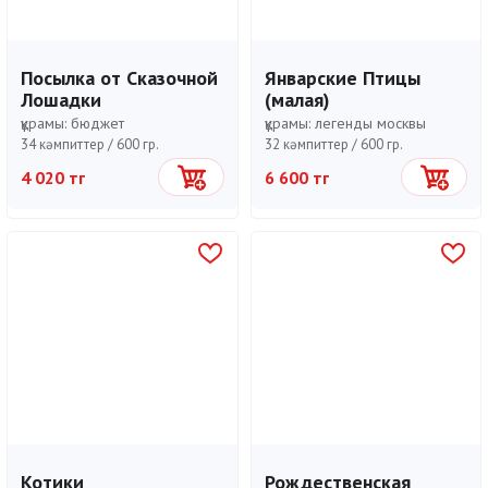
Посылка от Сказочной
Январские Птицы
Лошадки
(малая)
құрамы:
бюджет
құрамы:
легенды москвы
34 кәмпиттер /
600 гр.
32 кәмпиттер /
600 гр.
4 020 тг
6 600 тг
Себетке
Себетке
Котики
Рождественская