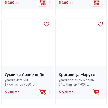
5 160 тг
5 160 тг
Себетке
Себетке
Сумочка Синее небо
Красавица Маруся
құрамы:
мега хит
құрамы:
легенды москвы
15 кәмпиттер /
300 гр.
37 кәмпиттер /
700 гр.
5 280 тг
5 520 тг
Себетке
Себетке