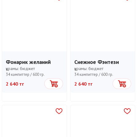
Фонарик желаний
Снежное Фэнтези
құрамы:
бюджет
құрамы:
бюджет
34 кәмпиттер /
600 гр.
34 кәмпиттер /
600 гр.
2 640 тг
2 640 тг
Себетке
Себетке