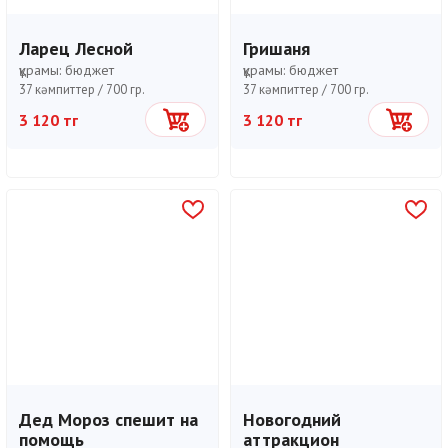
Ларец Лесной
Гришаня
құрамы:
бюджет
құрамы:
бюджет
37 кәмпиттер /
700 гр.
37 кәмпиттер /
700 гр.
3 120 тг
3 120 тг
Себетке
Себетке
Дед Мороз спешит на
Новогодний
помощь
аттракцион