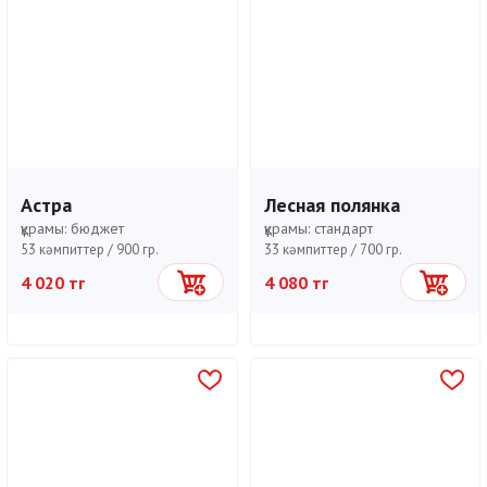
Астра
Лесная полянка
құрамы:
бюджет
құрамы:
стандарт
53 кәмпиттер /
900 гр.
33 кәмпиттер /
700 гр.
4 020 тг
4 080 тг
Себетке
Себетке