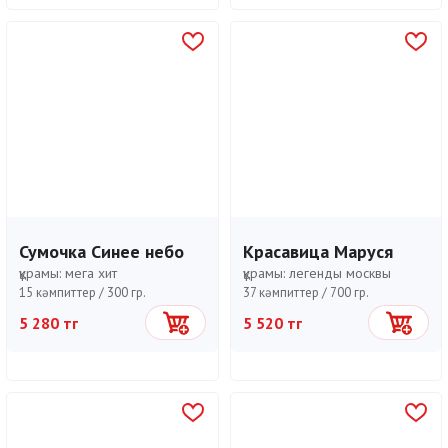
Сумочка Синее небо
Красавица Маруся
құрамы:
мега хит
құрамы:
легенды москвы
15 кәмпиттер /
300 гр.
37 кәмпиттер /
700 гр.
5 280 тг
5 520 тг
Себетке
Себетке