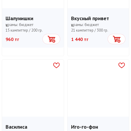
Шалунишки
Вкусный привет
құрамы:
бюджет
құрамы:
бюджет
15 кәмпиттер /
200 гр.
21 кәмпиттер /
300 гр.
960 тг
1 440 тг
Себетке
Себетке
Василиса
Иго-го-фон