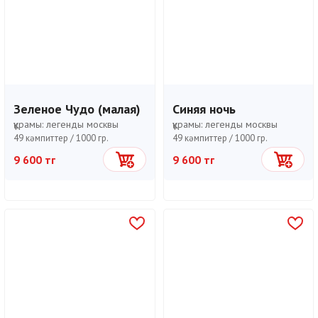
Зеленое Чудо (малая)
Синяя ночь
құрамы:
легенды москвы
құрамы:
легенды москвы
49 кәмпиттер /
1000 гр.
49 кәмпиттер /
1000 гр.
9 600 тг
9 600 тг
Себетке
Себетке