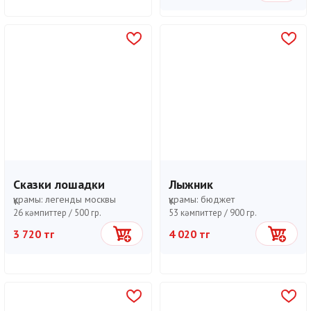
Сказки лошадки
Лыжник
құрамы:
легенды москвы
құрамы:
бюджет
26 кәмпиттер /
500 гр.
53 кәмпиттер /
900 гр.
3 720 тг
4 020 тг
Себетке
Себетке