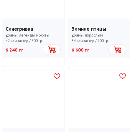
Синегривка
Зимние птицы
құрамы:
легенды москвы
құрамы:
взрослым
42 кәмпиттер /
800 гр.
34 кәмпиттер /
700 гр.
6 240 тг
6 600 тг
Себетке
Себетке