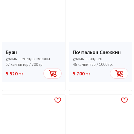
Буян
Почтальон Снежкин
құрамы:
легенды москвы
құрамы:
стандарт
37 кәмпиттер /
700 гр.
46 кәмпиттер /
1000 гр.
5 520 тг
5 700 тг
Себетке
Себетке