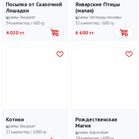
Посылка от Сказочной
Январские Птицы
Лошадки
(малая)
құрамы:
бюджет
құрамы:
легенды москвы
34 кәмпиттер /
600 гр.
32 кәмпиттер /
600 гр.
4 020 тг
6 600 тг
Себетке
Себетке
Котики
Рождественская
Магия
құрамы:
бюджет
57 кәмпиттер /
1000 гр.
құрамы:
взрослым
29 кәмпиттер /
600 гр.