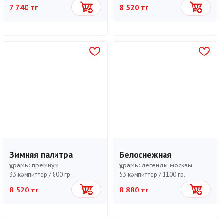
7 740 тг
8 520 тг
Себетке
Себетке
Зимняя палитра
Белоснежная
құрамы:
премиум
құрамы:
легенды москвы
33 кәмпиттер /
800 гр.
53 кәмпиттер /
1100 гр.
8 520 тг
8 880 тг
Себетке
Себетке