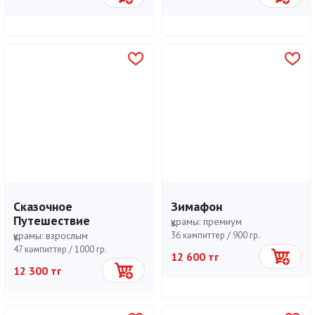
Сказочное
Зимафон
Путешествие
құрамы:
премиум
құрамы:
взрослым
36 кәмпиттер /
900 гр.
47 кәмпиттер /
1000 гр.
12 600 тг
Себетке
12 300 тг
Себетке