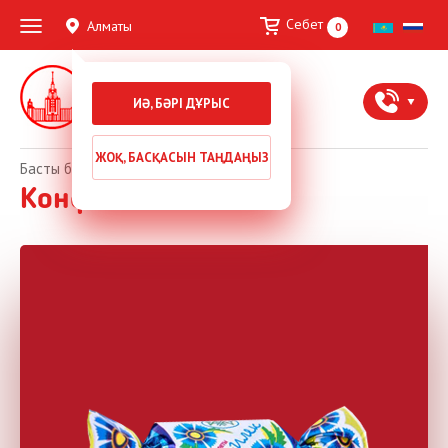
Себет
Алматы
0
Жаңа жылдық тәтті
ИӘ, БӘРІ ДҰРЫС
сыйлықтар
ЖОҚ, БАСҚАСЫН ТАҢДАҢЫЗ
Басты бет
Конфеты Василек