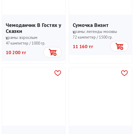
Чемоданчик В Гостях у
Сумочка Визит
Сказки
құрамы:
легенды москвы
құрамы:
взрослым
72 кәмпиттер /
1500 гр.
47 кәмпиттер /
1000 гр.
11 160 тг
Себетке
10 200 тг
Себетке