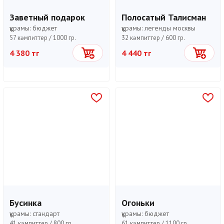
Заветный подарок
Полосатый Талисман
құрамы:
бюджет
құрамы:
легенды москвы
57 кәмпиттер /
1000 гр.
32 кәмпиттер /
600 гр.
4 380 тг
4 440 тг
Себетке
Себетке
Бусинка
Огоньки
құрамы:
стандарт
құрамы:
бюджет
41 кәмпиттер /
800 гр.
61 кәмпиттер /
1100 гр.