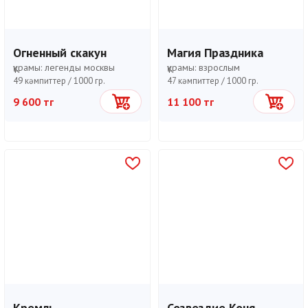
Огненный скакун
Магия Праздника
құрамы:
легенды москвы
құрамы:
взрослым
49 кәмпиттер /
1000 гр.
47 кәмпиттер /
1000 гр.
9 600 тг
11 100 тг
Себетке
Себетке
Кремль
Созвездие Коня