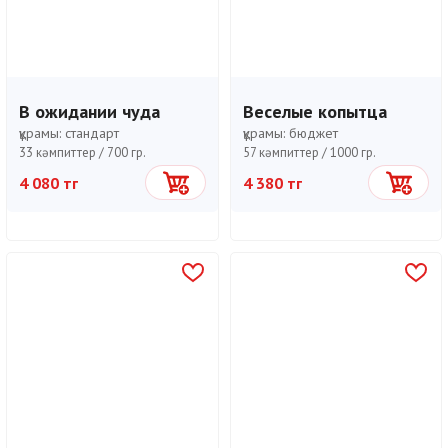
В ожидании чуда
Веселые копытца
құрамы:
стандарт
құрамы:
бюджет
33 кәмпиттер /
700 гр.
57 кәмпиттер /
1000 гр.
4 080 тг
4 380 тг
Себетке
Себетке