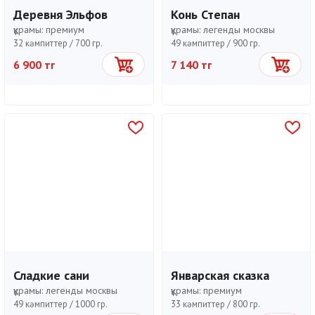
Деревня Эльфов
Конь Степан
құрамы:
премиум
құрамы:
легенды москвы
32 кәмпиттер /
700 гр.
49 кәмпиттер /
900 гр.
6 900 тг
7 140 тг
Себетке
Себетке
Сладкие сани
Январская сказка
құрамы:
легенды москвы
құрамы:
премиум
49 кәмпиттер /
1000 гр.
33 кәмпиттер /
800 гр.